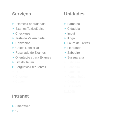
Serviços
Unidades
>
Exames Laboratoriais
>
Barbalho
>
Exames Toxicológico
>
Cidadela
>
Check-ups
>
Imbuí
>
Teste de Paternidade
>
Itinga
>
Convênios
>
Lauro de Freitas
>
Coleta Domiciliar
>
Liberdade
>
Resultado de Exames
>
Saboeiro
>
Orientações para Exames
>
Sussuarana
>
Fim do Jejum
>
Saboeiro
>
Perguntas Frequentes
>
Saboeiro
>
LGPD
>
Barbalho
>
Checkup
>
Pernambués
>
Cupom
>
Cidadela
>
Liberdade
>
Itinga
Intranet
>
Smart Web
>
GLPI