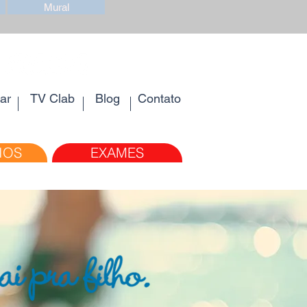
Mural
ar
TV Clab
Blog
Contato
IOS
EXAMES